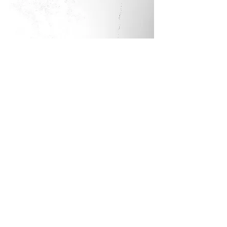
Todo lo que toco
Técnica: tinta y grafito
Soporte: papel Basik
Medidas: 70 x 100 cm