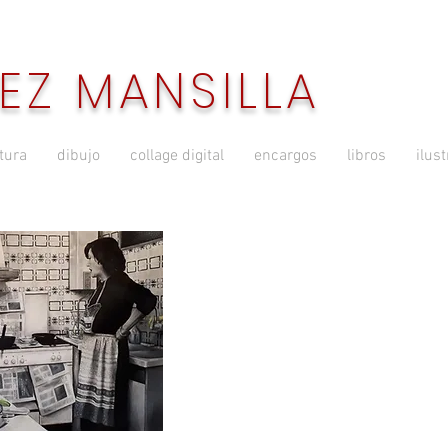
EZ MANSILLA
tura
dibujo
collage digital
encargos
libros
ilus