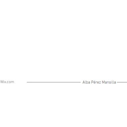
n
Wix.com
­