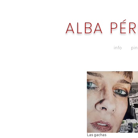
ALBA PÉR
info
pin
Las gachas