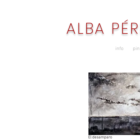
ALBA PÉR
info
pin
El desamparo