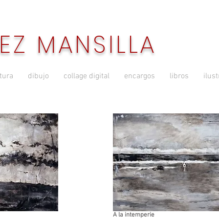
EZ MANSILLA
tura
dibujo
collage digital
encargos
libros
ilus
A la intemperie